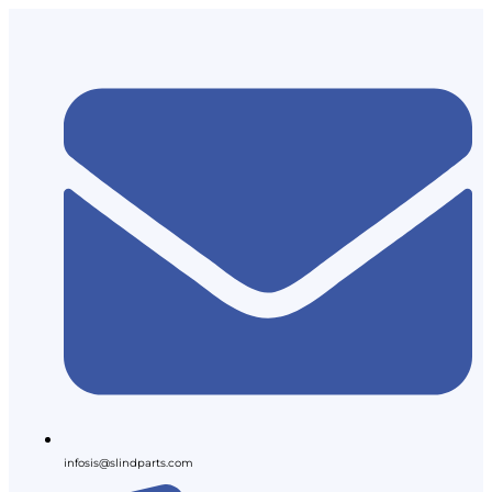
infosis@slindparts.com