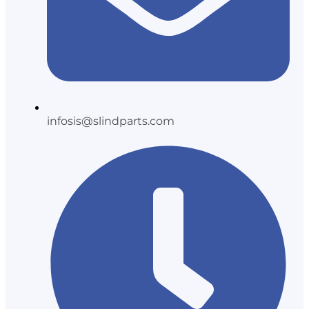
infosis@slindparts.com