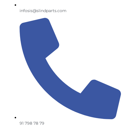
infosis@slindparts.com
91 798 78 79