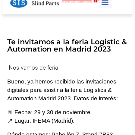
Räder-Vogel
CAD-Download
Te invitamos a la feria Logistic &
Automation en Madrid 2023
Nos vamos de feria
Bueno, ya hemos recibido las invitaciones
digitales para asistir a la feria Logistics &
Automation Madrid 2023. Datos de interés:
📅 Fecha: 29 y 30 de noviembre.
📍 Lugar: IFEMA (Madrid).
Dónde estamos: Pabellón 7. Stand 7B53.