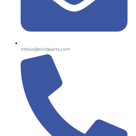
infosis@slindparts.com