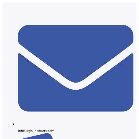
infosis@slindparts.com