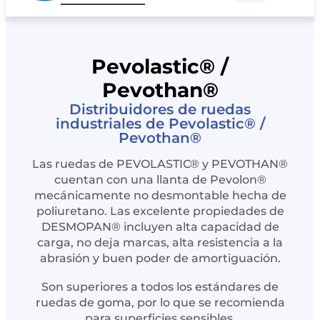
Räder-Vogel
CAD-Download
Pevolastic® /
Pevothan®
Distribuidores de ruedas
industriales de Pevolastic® /
Pevothan®
Las ruedas de PEVOLASTIC® y PEVOTHAN®
cuentan con una llanta de Pevolon®
mecánicamente no desmontable hecha de
poliuretano. Las excelente propiedades de
DESMOPAN® incluyen alta capacidad de
carga, no deja marcas, alta resistencia a la
abrasión y buen poder de amortiguación.
Son superiores a todos los estándares de
ruedas de goma, por lo que se recomienda
para superficies sensibles.