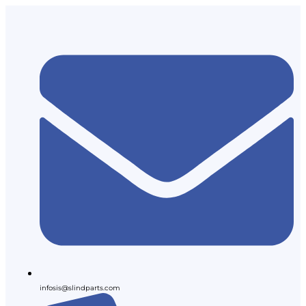
infosis@slindparts.com