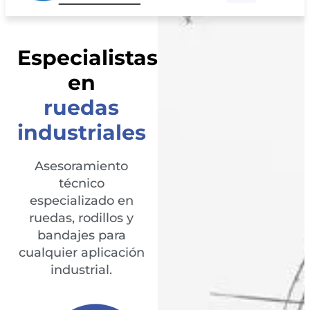
Räder-Vogel
CAD-Download
Especialistas
en
ruedas
industriales
Asesoramiento
técnico
especializado en
ruedas, rodillos y
bandajes para
cualquier aplicación
industrial.