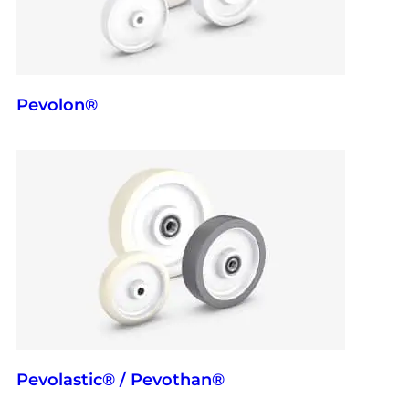
Pevolon®
Pevolastic® / Pevothan®