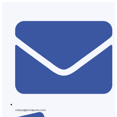
infosis@slindparts.com