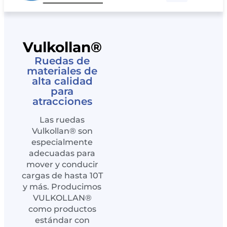
Räder-Vogel
CAD-Download
Vulkollan®
Ruedas de
materiales de
alta calidad
para
atracciones
Las ruedas
Vulkollan® son
especialmente
adecuadas para
mover y conducir
cargas de hasta 10T
y más. Producimos
VULKOLLAN®
como productos
estándar con