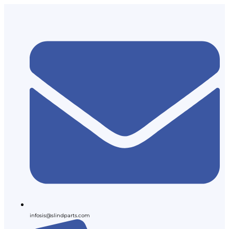
infosis@slindparts.com