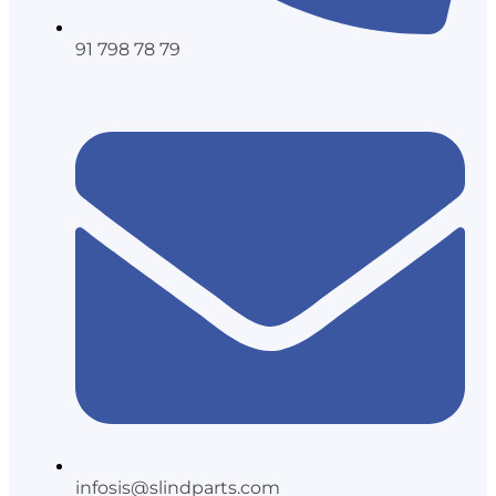
91 798 78 79
infosis@slindparts.com