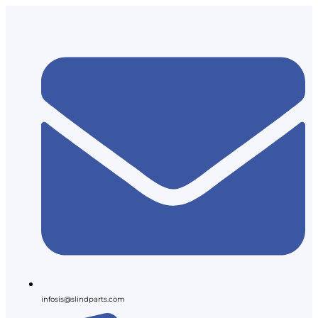
infosis@slindparts.com