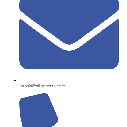
infosis@slindparts.com